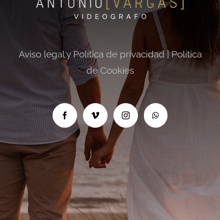
Aviso legal y Política de privacidad
|
Política
de Cookies