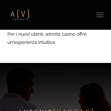
Saltar
al
contenido
Όλα τα
παιχνίδια στο WildRobin Casino
Per i nuovi utenti,
winnita casino
offre
είναι πιστοποιημένα από διεθνείς
un'esperienza intuitiva.
οργανισμούς για δίκαιες αποδόσεις.
Συνδεθείτε άμεσα στο
Stoiximan online
για
Η περιήγηση στο
Trino online casino
Διαβάστε το αναλυτικό
Spinbara review
για
να διεκδικήσετε μοναδικές ανταμοιβές.
ξεχωρίζει για την ταχύτητα και τον
να μάθετε τις εμπειρίες πραγματικών
σύγχρονο σχεδιασμό της.
παικτών πριν κάνετε την εγγραφή σας.