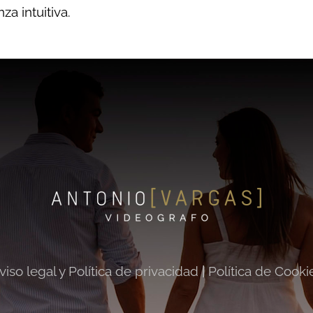
στοποιημένα από διεθνείς οργανισμούς για δίκαιες α
za intuitiva.
TRABAJOS
SOBRE MI
ιεκδικήσετε μοναδικές ανταμοιβές.
α την ταχύτητα και τον σύγχρονο σχεδιασμό της.
μάθετε τις εμπειρίες πραγματικών παικτών πριν κάν
viso legal y Política de privacidad
|
Política de Cooki