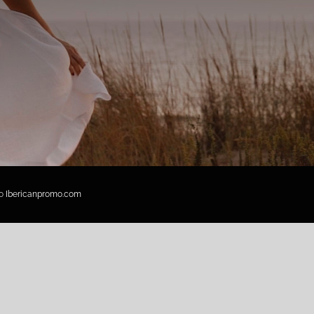
lo
Ibericanpromo.com