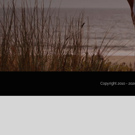
Copyright 2010 - 202