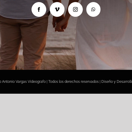
0 Antonio Vargas Videografo | Todos los derechos reservados | Diseño y Desarrol