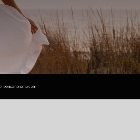
lo
Ibericanpromo.com