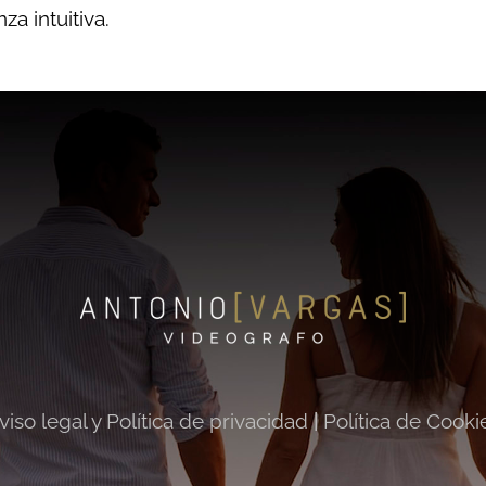
στοποιημένα από διεθνείς οργανισμούς για δίκαιες α
za intuitiva.
TRABAJOS
SOBRE MI
ιεκδικήσετε μοναδικές ανταμοιβές.
α την ταχύτητα και τον σύγχρονο σχεδιασμό της.
μάθετε τις εμπειρίες πραγματικών παικτών πριν κάν
viso legal y Política de privacidad
|
Política de Cooki