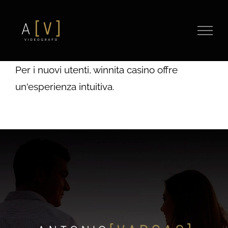
Saltar
al
contenido
Όλα τα
παιχνίδια στο WildRobin Casino
Per i nuovi utenti,
winnita casino
offre
είναι πιστοποιημένα από διεθνείς
un'esperienza intuitiva.
οργανισμούς για δίκαιες αποδόσεις.
Συνδεθείτε άμεσα στο
Stoiximan online
για
Η περιήγηση στο
Trino online casino
Διαβάστε το αναλυτικό
Spinbara review
για
να διεκδικήσετε μοναδικές ανταμοιβές.
ξεχωρίζει για την ταχύτητα και τον
να μάθετε τις εμπειρίες πραγματικών
σύγχρονο σχεδιασμό της.
παικτών πριν κάνετε την εγγραφή σας.