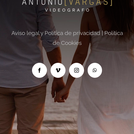
Aviso legal y Política de privacidad
|
Política
de Cookies