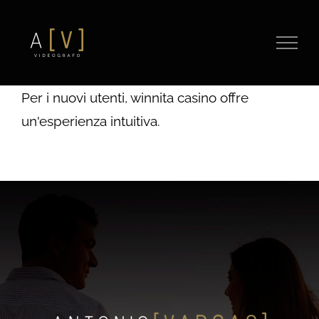
Saltar
al
contenido
Όλα τα
παιχνίδια στο WildRobin Casino
Per i nuovi utenti,
winnita casino
offre
είναι πιστοποιημένα από διεθνείς
un'esperienza intuitiva.
οργανισμούς για δίκαιες αποδόσεις.
Συνδεθείτε άμεσα στο
Stoiximan online
για
Η περιήγηση στο
Trino online casino
Διαβάστε το αναλυτικό
Spinbara review
για
να διεκδικήσετε μοναδικές ανταμοιβές.
ξεχωρίζει για την ταχύτητα και τον
να μάθετε τις εμπειρίες πραγματικών
σύγχρονο σχεδιασμό της.
παικτών πριν κάνετε την εγγραφή σας.