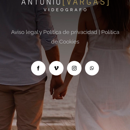
Aviso legal y Política de privacidad
|
Política
de Cookies