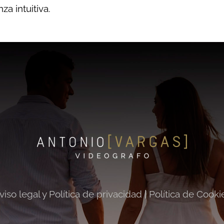
στοποιημένα από διεθνείς οργανισμούς για δίκαιες α
za intuitiva.
TRABAJOS
SOBRE MI
ιεκδικήσετε μοναδικές ανταμοιβές.
α την ταχύτητα και τον σύγχρονο σχεδιασμό της.
μάθετε τις εμπειρίες πραγματικών παικτών πριν κάν
viso legal y Política de privacidad
|
Política de Cooki