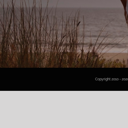
Copyright 2010 - 202