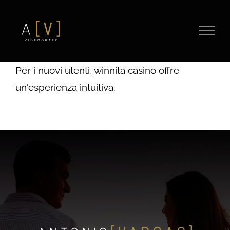
Saltar
al
contenido
Όλα τα
παιχνίδια στο WildRobin Casino
Per i nuovi utenti,
winnita casino
offre
είναι πιστοποιημένα από διεθνείς
un'esperienza intuitiva.
οργανισμούς για δίκαιες αποδόσεις.
Συνδεθείτε άμεσα στο
Stoiximan online
για
Η περιήγηση στο
Trino online casino
Διαβάστε το αναλυτικό
Spinbara review
για
να διεκδικήσετε μοναδικές ανταμοιβές.
ξεχωρίζει για την ταχύτητα και τον
να μάθετε τις εμπειρίες πραγματικών
σύγχρονο σχεδιασμό της.
παικτών πριν κάνετε την εγγραφή σας.