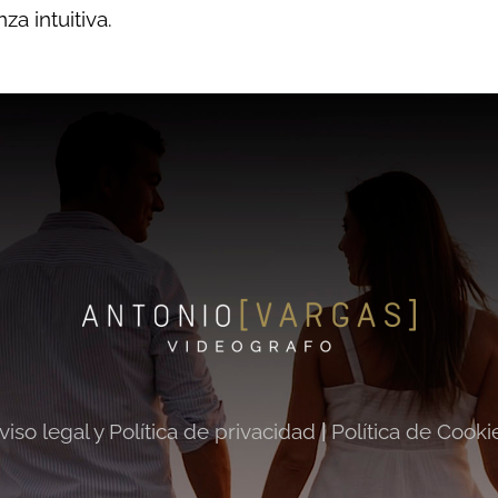
στοποιημένα από διεθνείς οργανισμούς για δίκαιες α
za intuitiva.
TRABAJOS
SOBRE MI
ιεκδικήσετε μοναδικές ανταμοιβές.
α την ταχύτητα και τον σύγχρονο σχεδιασμό της.
μάθετε τις εμπειρίες πραγματικών παικτών πριν κάν
viso legal y Política de privacidad
|
Política de Cooki