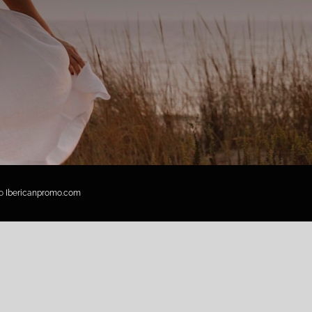
lo
Ibericanpromo.com