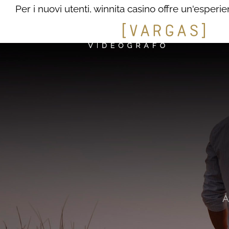
Saltar
Όλα τα
παιχνίδια στο WildRobin Casino
είναι πι
Per i nuovi utenti,
winnita casino
offre un'esperien
al
contenido
Συνδεθείτε άμεσα στο
Stoiximan online
για να δ
Η περιήγηση στο
Trino online casino
ξεχωρίζει γι
Διαβάστε το αναλυτικό
Spinbara review
για να 
A