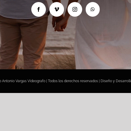
0 Antonio Vargas Videografo | Todos los derechos reservados | Diseño y Desarrol