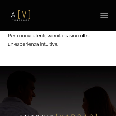
Saltar
al
contenido
Όλα τα
παιχνίδια στο WildRobin Casino
Per i nuovi utenti,
winnita casino
offre
είναι πιστοποιημένα από διεθνείς
un'esperienza intuitiva.
οργανισμούς για δίκαιες αποδόσεις.
Συνδεθείτε άμεσα στο
Stoiximan online
για
Η περιήγηση στο
Trino online casino
Διαβάστε το αναλυτικό
Spinbara review
για
να διεκδικήσετε μοναδικές ανταμοιβές.
ξεχωρίζει για την ταχύτητα και τον
να μάθετε τις εμπειρίες πραγματικών
σύγχρονο σχεδιασμό της.
παικτών πριν κάνετε την εγγραφή σας.