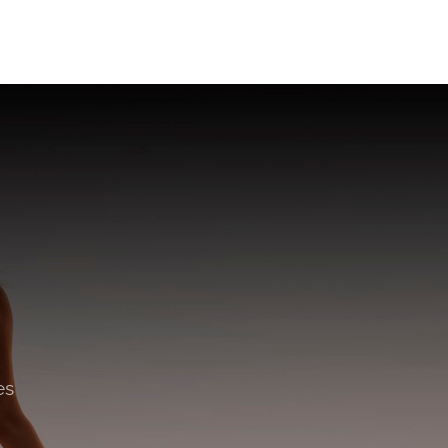
ποδόσεις.
EXPERIENCIAS
CONTACTO
ετε την εγγραφή σας.
es