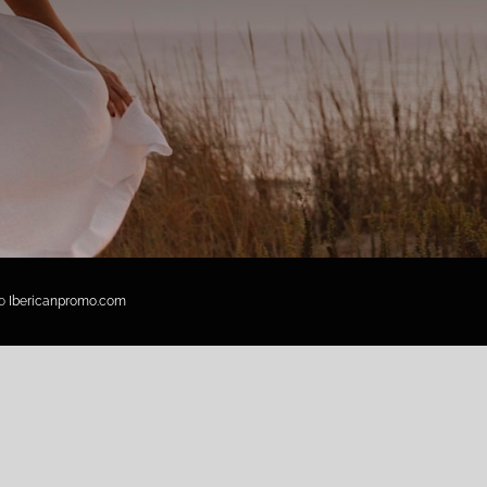
lo
Ibericanpromo.com