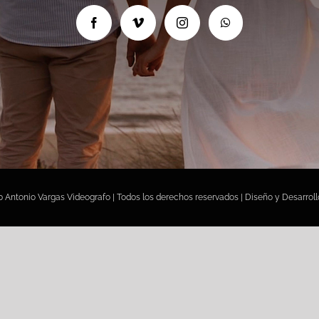
0 Antonio Vargas Videografo | Todos los derechos reservados | Diseño y Desarrol