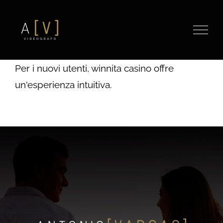
Saltar
al
contenido
Όλα τα
παιχνίδια στο WildRobin Casino
Per i nuovi utenti,
winnita casino
offre
είναι πιστοποιημένα από διεθνείς
un'esperienza intuitiva.
οργανισμούς για δίκαιες αποδόσεις.
Συνδεθείτε άμεσα στο
Stoiximan online
για
Η περιήγηση στο
Trino online casino
Διαβάστε το αναλυτικό
Spinbara review
για
να διεκδικήσετε μοναδικές ανταμοιβές.
ξεχωρίζει για την ταχύτητα και τον
να μάθετε τις εμπειρίες πραγματικών
σύγχρονο σχεδιασμό της.
παικτών πριν κάνετε την εγγραφή σας.