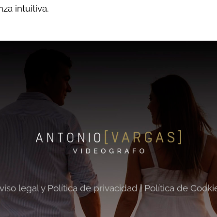
στοποιημένα από διεθνείς οργανισμούς για δίκαιες α
za intuitiva.
TRABAJOS
SOBRE MI
ιεκδικήσετε μοναδικές ανταμοιβές.
α την ταχύτητα και τον σύγχρονο σχεδιασμό της.
μάθετε τις εμπειρίες πραγματικών παικτών πριν κάν
viso legal y Política de privacidad
|
Política de Cooki