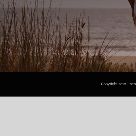
Copyright 2010 - 202