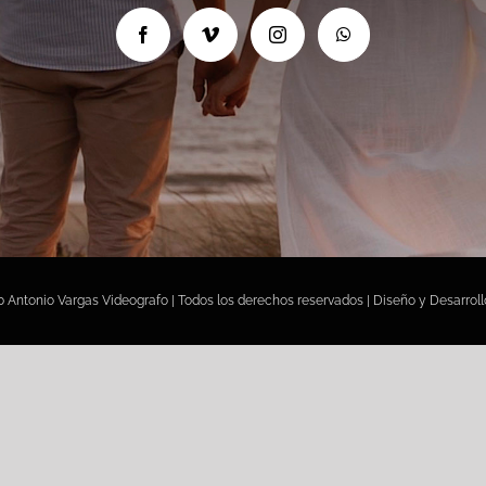
0 Antonio Vargas Videografo | Todos los derechos reservados | Diseño y Desarrol