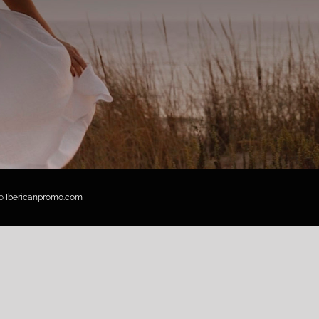
lo
Ibericanpromo.com