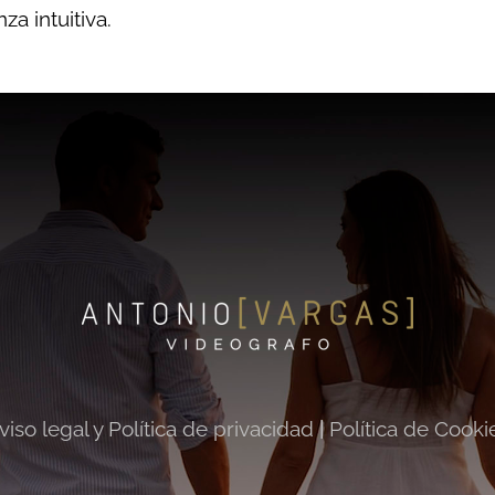
στοποιημένα από διεθνείς οργανισμούς για δίκαιες α
za intuitiva.
TRABAJOS
SOBRE MI
ιεκδικήσετε μοναδικές ανταμοιβές.
α την ταχύτητα και τον σύγχρονο σχεδιασμό της.
μάθετε τις εμπειρίες πραγματικών παικτών πριν κάν
viso legal y Política de privacidad
|
Política de Cooki