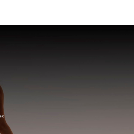
ποδόσεις.
EXPERIENCIAS
CONTACTO
ετε την εγγραφή σας.
es