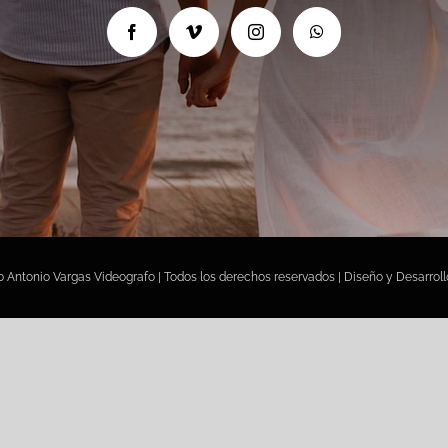
0 Antonio Vargas Videografo | Todos los derechos reservados | Diseño y Desarrol