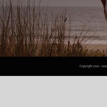
Copyright 2010 - 202