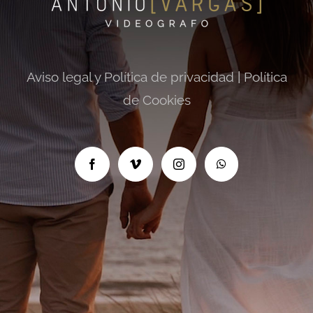
Aviso legal y Política de privacidad
|
Política
de Cookies