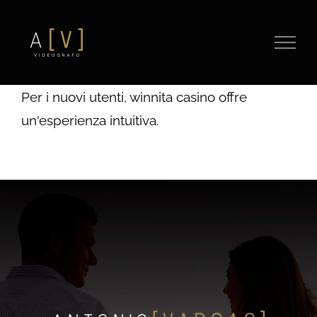
Saltar
al
contenido
Όλα τα
παιχνίδια στο WildRobin Casino
Per i nuovi utenti,
winnita casino
offre
είναι πιστοποιημένα από διεθνείς
un'esperienza intuitiva.
οργανισμούς για δίκαιες αποδόσεις.
Συνδεθείτε άμεσα στο
Stoiximan online
για
Η περιήγηση στο
Trino online casino
Διαβάστε το αναλυτικό
Spinbara review
για
να διεκδικήσετε μοναδικές ανταμοιβές.
ξεχωρίζει για την ταχύτητα και τον
να μάθετε τις εμπειρίες πραγματικών
σύγχρονο σχεδιασμό της.
παικτών πριν κάνετε την εγγραφή σας.