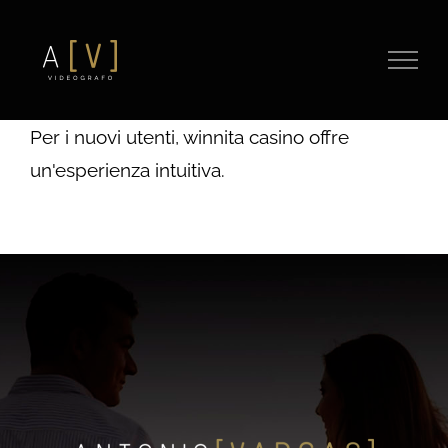
Saltar
al
contenido
Όλα τα
παιχνίδια στο WildRobin Casino
Per i nuovi utenti,
winnita casino
offre
είναι πιστοποιημένα από διεθνείς
un'esperienza intuitiva.
οργανισμούς για δίκαιες αποδόσεις.
Συνδεθείτε άμεσα στο
Stoiximan online
για
Η περιήγηση στο
Trino online casino
Διαβάστε το αναλυτικό
Spinbara review
για
να διεκδικήσετε μοναδικές ανταμοιβές.
ξεχωρίζει για την ταχύτητα και τον
να μάθετε τις εμπειρίες πραγματικών
σύγχρονο σχεδιασμό της.
παικτών πριν κάνετε την εγγραφή σας.