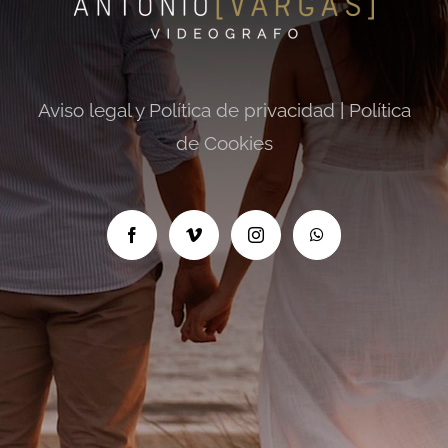
Aviso legal y Política de privacidad
|
Política
de Cookies