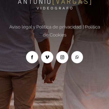
Aviso legal y Política de privacidad
|
Política
de Cookies