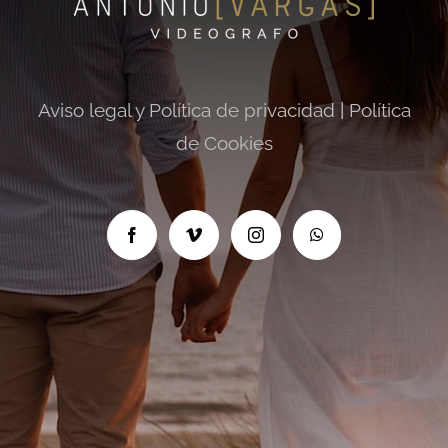
Aviso legal y Política de privacidad
|
Política
de Cookies