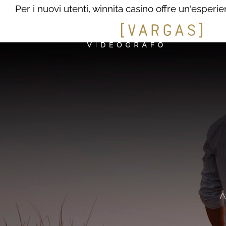
Saltar
Όλα τα
παιχνίδια στο WildRobin Casino
είναι πι
Per i nuovi utenti,
winnita casino
offre un'esperien
al
contenido
Συνδεθείτε άμεσα στο
Stoiximan online
για να δ
Η περιήγηση στο
Trino online casino
ξεχωρίζει γι
Διαβάστε το αναλυτικό
Spinbara review
για να 
A