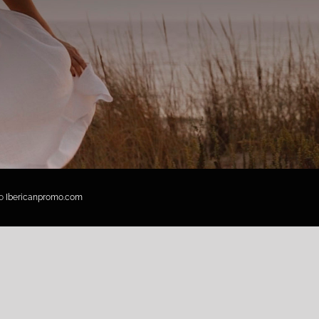
lo
Ibericanpromo.com