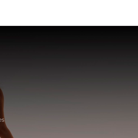
ποδόσεις.
EXPERIENCIAS
CONTACTO
ετε την εγγραφή σας.
es